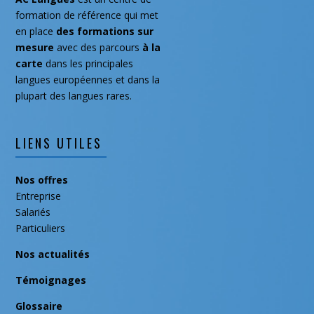
mai 2019
formation de référence qui met
en place
des formations
sur
février 2019
mesure
avec des parcours
à la
janvier 2019
carte
dans les principales
novembre 2018
langues européennes et dans la
plupart des langues rares.
septembre 2018
juillet 2018
mai 2018
LIENS UTILES
avril 2018
Nos offres
mars 2018
Entreprise
février 2018
Salariés
janvier 2018
Particuliers
décembre 2017
Nos actualités
octobre 2017
Témoignages
août 2016
Glossaire