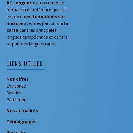
AC Langues
est un centre de
mai 2019
formation de référence qui met
en place
des formations
sur
février 2019
mesure
avec des parcours
à la
janvier 2019
carte
dans les principales
novembre 2018
langues européennes et dans la
plupart des langues rares.
septembre 2018
juillet 2018
mai 2018
LIENS UTILES
avril 2018
Nos offres
mars 2018
Entreprise
février 2018
Salariés
janvier 2018
Particuliers
décembre 2017
Nos actualités
octobre 2017
Témoignages
août 2016
Glossaire