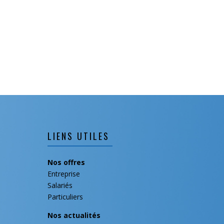
LIENS UTILES
Nos offres
Entreprise
Salariés
Particuliers
Nos actualités