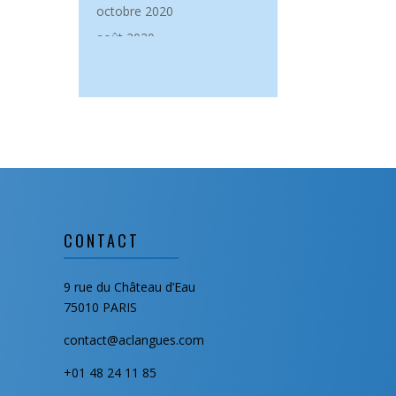
octobre 2020
août 2020
mai 2020
janvier 2020
décembre 2019
novembre 2019
septembre 2019
août 2019
juillet 2019
CONTACT
juin 2019
mai 2019
9 rue du Château d’Eau
février 2019
75010 PARIS
janvier 2019
contact@aclangues.com
novembre 2018
+01 48 24 11 85
septembre 2018