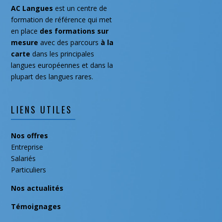
juin 2019
AC Langues
est un centre de
mai 2019
formation de référence qui met
en place
des formations
sur
février 2019
mesure
avec des parcours
à la
janvier 2019
carte
dans les principales
novembre 2018
langues européennes et dans la
plupart des langues rares.
septembre 2018
juillet 2018
mai 2018
LIENS UTILES
avril 2018
Nos offres
mars 2018
Entreprise
février 2018
Salariés
janvier 2018
Particuliers
décembre 2017
Nos actualités
octobre 2017
Témoignages
août 2016