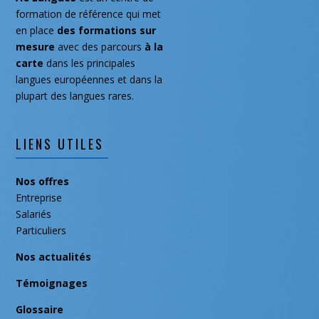
août 2019
formation de référence qui met
en place
des formations
sur
juillet 2019
mesure
avec des parcours
à la
juin 2019
carte
dans les principales
mai 2019
langues européennes et dans la
plupart des langues rares.
février 2019
janvier 2019
novembre 2018
LIENS UTILES
septembre 2018
Nos offres
juillet 2018
Entreprise
mai 2018
Salariés
avril 2018
Particuliers
mars 2018
Nos actualités
février 2018
Témoignages
janvier 2018
Glossaire
décembre 2017